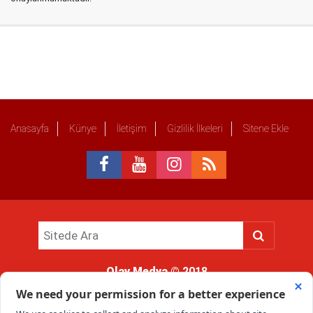
Anasayfa
Künye
İletişim
Gizlilik İlkeleri
Sitene Ekle
Olay Medya
© 2018
Sitemizde kullanılan içerik ve görsellerin tüm hakları saklıdır, izinsiz
kullanımı hukuki yaptırıma tabidir.