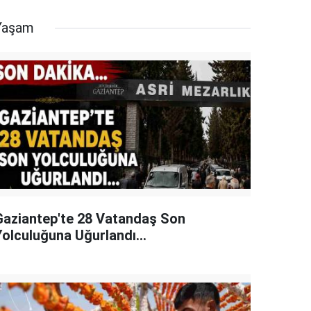
Yaşam
Gaziantep'te 28 Vatandaş Son
Yolculuğuna Uğurlandı...