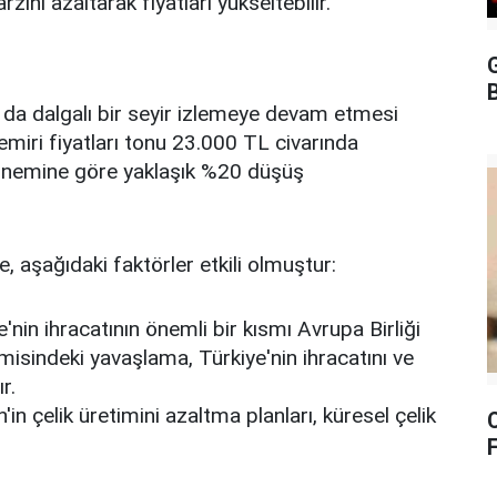
rzını azaltarak fiyatları yükseltebilir.
G
B
da da dalgalı bir seyir izlemeye devam etmesi
demiri fiyatları tonu 23.000 TL civarında
 dönemine göre yaklaşık %20 düşüş
, aşağıdaki faktörler etkili olmuştur:
'nin ihracatının önemli bir kısmı Avrupa Birliği
misindeki yavaşlama, Türkiye'nin ihracatını ve
r.
'in çelik üretimini azaltma planları, küresel çelik
F