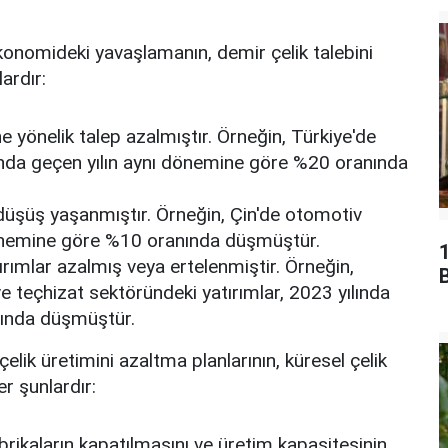
onomideki yavaşlamanın, demir çelik talebini
ardır:
e yönelik talep azalmıştır.
Örneğin, Türkiye'de
lında geçen yılın aynı dönemine göre %20 oranında
düşüş yaşanmıştır.
Örneğin, Çin'de otomotiv
 dönemine göre %10 oranında düşmüştür.
rımlar azalmış veya ertelenmiştir.
Örneğin,
B
e teçhizat sektöründeki yatırımlar, 2023 yılında
nında düşmüştür.
çelik üretimini azaltma planlarının, küresel çelik
er şunlardır:
abrikaların kapatılmasını ve üretim kapasitesinin