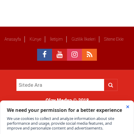
Anasayfa
Künye
İletişim
Gizlilik İlkeleri
Sitene Ekle
Olay Medya
© 2018
Sitemizde kullanılan içerik ve görsellerin tüm hakları saklıdır, izinsiz
kullanımı hukuki yaptırıma tabidir.