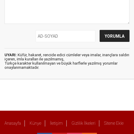
UYARI:
Küfür, hakaret, rencide edici cümleler veya imalar, inançlara saldırı
içeren, imla kuralları ile yazılmamış,
Türkçe karakter kullanılmayan ve büyük harflerle yazılmış yorumlar
onaylanmamaktadır.
Anasayfa
Künye
İletişim
Gizlilik İlkeleri
Sitene Ekle