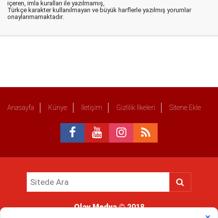
içeren, imla kuralları ile yazılmamış,
Türkçe karakter kullanılmayan ve büyük harflerle yazılmış yorumlar
onaylanmamaktadır.
Anasayfa
Künye
İletişim
Gizlilik İlkeleri
Sitene Ekle
Olay Medya
© 2018
Sitemizde kullanılan içerik ve görsellerin tüm hakları saklıdır, izinsiz