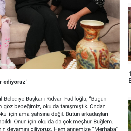
B
ür ediyoruz"
l Belediye Başkanı Rıdvan Fadıloğlu, “Bugün
m göz bebeğimiz, okulda tanışmıştık. Ondan
okul için ama şahsına değil. Bütün arkadaşları
yapıldı. Onun için okulda da çok meşhur Buğlem.
ının devamını diliyoruz. Hem annemize “Merhaba”