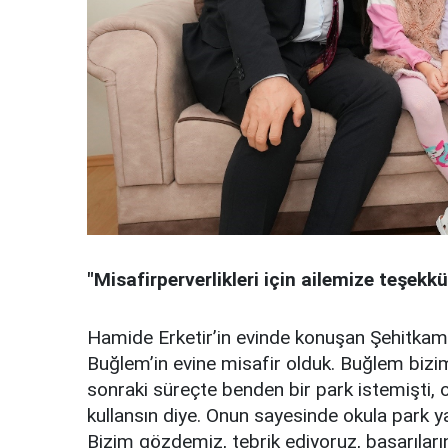
"Misafirperverlikleri için ailemize teşekk
Hamide Erketir’in evinde konuşan Şehitkami
Buğlem’in evine misafir olduk. Buğlem bizi
sonraki süreçte benden bir park istemişti, 
kullansın diye. Onun sayesinde okula park 
Bizim gözdemiz, tebrik ediyoruz, başarılar