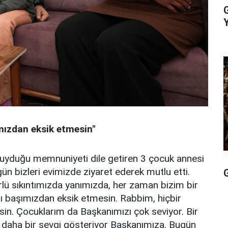
mızdan eksik etmesin"
duyduğu memnuniyeti dile getiren 3 çocuk annesi
n bizleri evimizde ziyaret ederek mutlu etti.
G
rlü sıkıntımızda yanımızda, her zaman bizim bir
ı başımızdan eksik etmesin. Rabbim, hiçbir
n. Çocuklarım da Başkanımızı çok seviyor. Bir
a daha bir sevgi gösteriyor Başkanımıza. Bugün