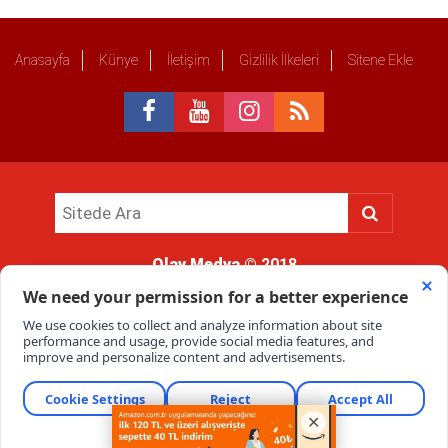
Anasayfa
Künye
İletişim
Gizlilik İlkeleri
Sitene Ekle
Olay Medya
© 2018
Sitemizde kullanılan içerik ve görsellerin tüm hakları saklıdır, izinsiz
kullanımı hukuki yaptırıma tabidir.
Haber Portalı Yazılımı