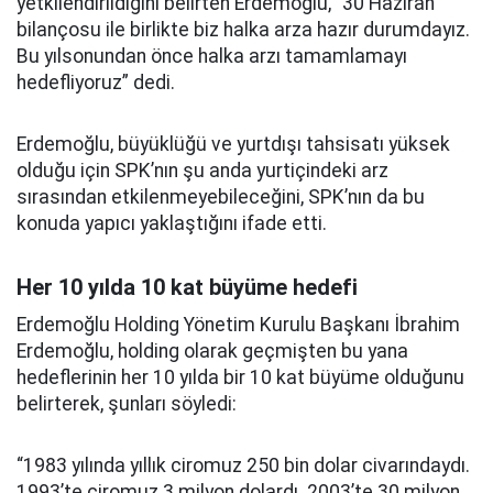
yetkilendirildiğini belirten Erdemoğlu, “30 Haziran
bilançosu ile birlikte biz halka arza hazır durumdayız.
Bu yılsonundan önce halka arzı tamamlamayı
hedefliyoruz” dedi.
Erdemoğlu, büyüklüğü ve yurtdışı tahsisatı yüksek
olduğu için SPK’nın şu anda yurtiçindeki arz
sırasından etkilenmeyebileceğini, SPK’nın da bu
konuda yapıcı yaklaştığını ifade etti.
Her 10 yılda 10 kat büyüme hedefi
Erdemoğlu Holding Yönetim Kurulu Başkanı İbrahim
Erdemoğlu, holding olarak geçmişten bu yana
hedeflerinin her 10 yılda bir 10 kat büyüme olduğunu
belirterek, şunları söyledi:
“1983 yılında yıllık ciromuz 250 bin dolar civarındaydı.
1993’te ciromuz 3 milyon dolardı. 2003’te 30 milyon