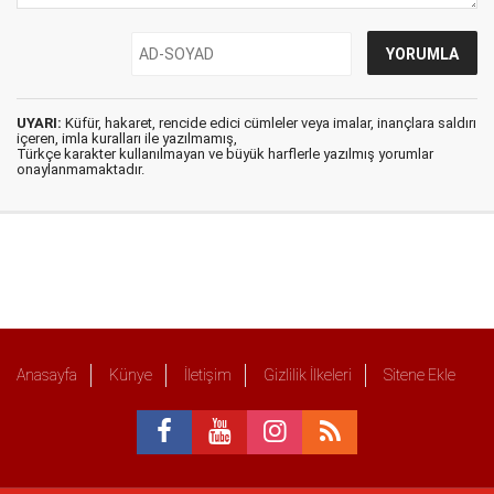
UYARI:
Küfür, hakaret, rencide edici cümleler veya imalar, inançlara saldırı
içeren, imla kuralları ile yazılmamış,
Türkçe karakter kullanılmayan ve büyük harflerle yazılmış yorumlar
onaylanmamaktadır.
Anasayfa
Künye
İletişim
Gizlilik İlkeleri
Sitene Ekle