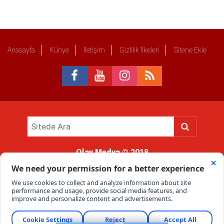
Anasayfa
Künye
İletişim
Gizlilik İlkeleri
Sitene Ekle
Olay Medya
© 2018
Sitemizde kullanılan içerik ve görsellerin tüm hakları saklıdır, izinsiz
kullanımı hukuki yaptırıma tabidir.