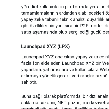
yPredict kullanıcıların platformda yer alan 
tamamlamalarının ardından alabilecekleri öz
yapay zeka tabanlı teknik analiz, duyarlılık 
gibi özelliklerinin yanı sıra bir P2E modeli
satış aşamasında olup sergilediği güçlü per
Launchpad XYZ (LPX)
Launchpad XYZ one çıkan yapay zeka coinler
fazla fon elde eden Launchpad XYZ bir Web
yapanlara, yatırımcılara ve kullanıcılara Web3
artırmaya yönelik gerekli veri araçlarını sa
sahiptir.
Buna bağlı olarak platformda; bir dizi anali
saklama cüzdanı, NFT pazarı, merkeziyetsiz 
terminali gibi çeşitli temel özellikler bulunm