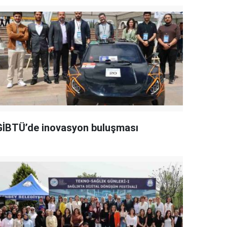
GİBTÜ’de inovasyon buluşması