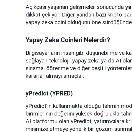
Açıkçası yaşanan gelişmeler sonucunda
ya
dikkat çekiyor. Diğer yandan bazı kripto para
yapay zeka coini olduğunu öne sürdüğünden,
Yapay Zeka Coinleri Nelerdir?
Bilgisayarların insan gibi düşünebilme ve k
sağlayan teknoloji, yapay zeka ya da AI olara
sınama, öğrenme ve diğer çeşitli yöntemleri 
kararlar almayı amaçlar.
yPredict (YPRED)
yPredict’in kullanmakta olduğu tahmin mod
birimlerinin değerini yüksek doğrulukla tahm
AI platformu olan yPredict; yatırımcılara kri
minimize etmeye yönelik bir çözüm sunmak i