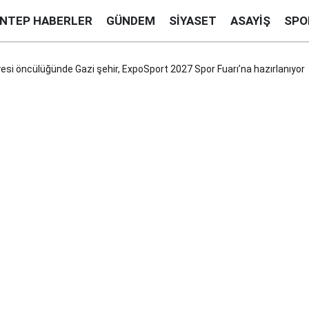
ANTEP HABERLER
GÜNDEM
SIYASET
ASAYIŞ
SPO
si öncülüğünde Gazi şehir, ExpoSport 2027 Spor Fuarı’na hazırlanıyor