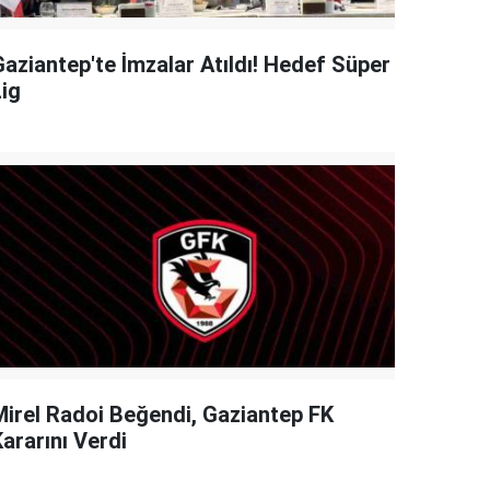
Gaziantep'te İmzalar Atıldı! Hedef Süper
Lig
Mirel Radoi Beğendi, Gaziantep FK
ararını Verdi