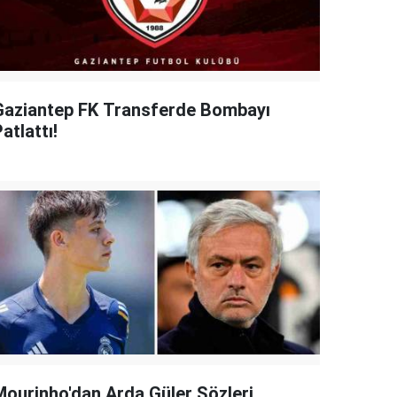
Gaziantep FK Transferde Bombayı
atlattı!
Mourinho'dan Arda Güler Sözleri