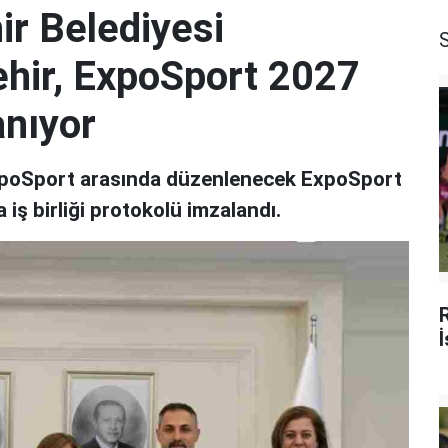
r Belediyesi
hir, ExpoSport 2027
anıyor
ExpoSport arasında düzenlenecek ExpoSport
ş birliği protokolü imzalandı.
İ