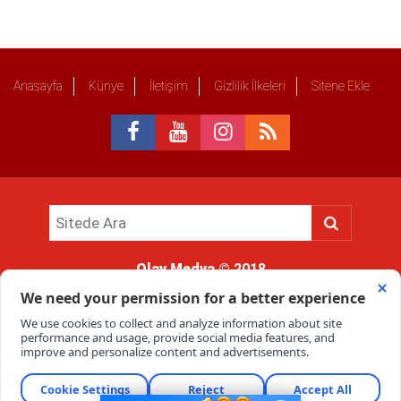
Anasayfa
Künye
İletişim
Gizlilik İlkeleri
Sitene Ekle
Olay Medya
© 2018
Sitemizde kullanılan içerik ve görsellerin tüm hakları saklıdır, izinsiz
kullanımı hukuki yaptırıma tabidir.