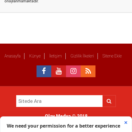
onaylanmamaktadır.
Anasayfa
Künye
İletişim
Gizlilik İlkeleri
Sitene Ekle
Olay Medya
© 2018
Sitemizde kullanılan içerik ve görsellerin tüm hakları saklıdır, izinsiz
kullanımı hukuki yaptırıma tabidir.