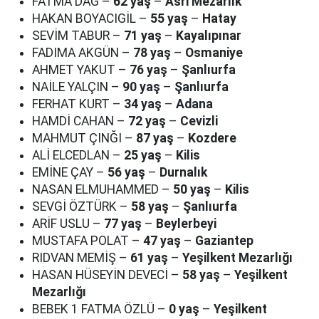
FATMA DAĞ –
62 yaş
–
Asri Mezarlık
HAKAN BOYACIGİL –
55 yaş
–
Hatay
SEVİM TABUR –
71 yaş
–
Kayalıpınar
FADIMA AKGÜN –
78 yaş
–
Osmaniye
AHMET YAKUT –
76 yaş
–
Şanlıurfa
NAİLE YALÇIN –
90 yaş
–
Şanlıurfa
FERHAT KURT –
34 yaş
–
Adana
HAMDİ CAHAN –
72 yaş
–
Cevizli
MAHMUT ÇINĞI –
87 yaş
–
Kozdere
ALİ ELCEDLAN –
25 yaş
–
Kilis
EMİNE ÇAY –
56 yaş
–
Durnalık
NASAN ELMUHAMMED –
50 yaş
–
Kilis
SEVGİ ÖZTÜRK –
58 yaş
–
Şanlıurfa
ARİF USLU –
77 yaş
–
Beylerbeyi
MUSTAFA POLAT –
47 yaş
–
Gaziantep
RIDVAN MEMİŞ –
61 yaş
–
Yeşilkent Mezarlığı
HASAN HÜSEYİN DEVECİ –
58 yaş
–
Yeşilkent
Mezarlığı
BEBEK 1 FATMA ÖZLÜ –
0 yaş
–
Yeşilkent