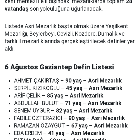
kent merkezi ile il dışındaki mezarlıklarda toplam
28
vatandaş
son yolculuğuna uğurlanacak.
Listede Asri Mezarlık başta olmak üzere Yeşilkent
Mezarlığı, Beylerbeyi, Cevizli, Kozdere, Durnalık ve
farklı il mezarlıklarında gerçekleştirilecek definler yer
aldı.
6 Ağustos Gaziantep Defin Listesi
AHMET ÇAKIRTAŞ –
90 yaş
–
Asri Mezarlık
SERPİL KIZIKOĞLU –
45 yaş
–
Asri Mezarlık
ARİF ÇELİK –
85 yaş
–
Asri Mezarlık
ABDULLAH BULUT –
71 yaş
–
Asri Mezarlık
SENEM UYGUR –
82 yaş
–
Asri Mezarlık
FADİLE ÖZTERAZİCİ –
90 yaş
–
Asri Mezarlık
RAMAZAN ÖZAYGUT –
67 yaş
–
Asri Mezarlık
EDA ERDEM –
41 yaş
–
Asri Mezarlık