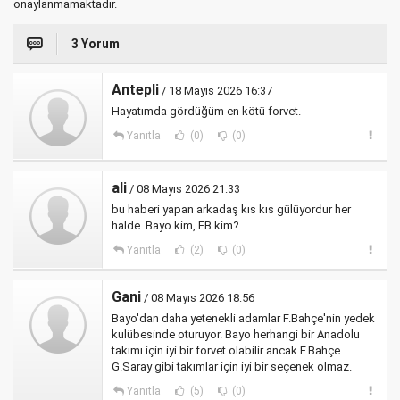
onaylanmamaktadır.
3 Yorum
Antepli
/ 18 Mayıs 2026 16:37
Hayatımda gördüğüm en kötü forvet.
Yanıtla
(0)
(0)
ali
/ 08 Mayıs 2026 21:33
bu haberi yapan arkadaş kıs kıs gülüyordur her
halde. Bayo kim, FB kim?
Yanıtla
(2)
(0)
Gani
/ 08 Mayıs 2026 18:56
Bayo'dan daha yetenekli adamlar F.Bahçe'nin yedek
kulübesinde oturuyor. Bayo herhangi bir Anadolu
takımı için iyi bir forvet olabilir ancak F.Bahçe
G.Saray gibi takımlar için iyi bir seçenek olmaz.
Yanıtla
(5)
(0)