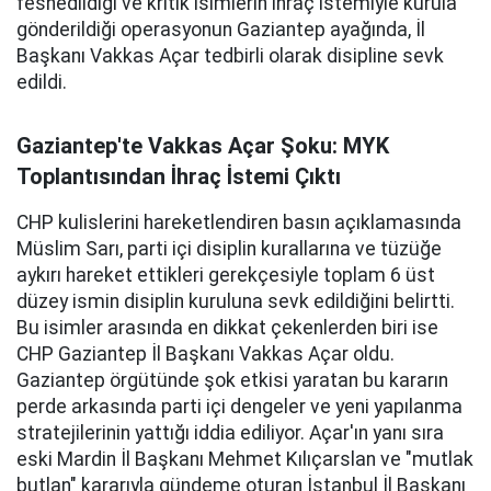
feshedildiği ve kritik isimlerin ihraç istemiyle kurula
gönderildiği operasyonun Gaziantep ayağında, İl
Başkanı Vakkas Açar tedbirli olarak disipline sevk
edildi.
Gaziantep'te Vakkas Açar Şoku: MYK
Toplantısından İhraç İstemi Çıktı
CHP kulislerini hareketlendiren basın açıklamasında
Müslim Sarı, parti içi disiplin kurallarına ve tüzüğe
aykırı hareket ettikleri gerekçesiyle toplam 6 üst
düzey ismin disiplin kuruluna sevk edildiğini belirtti.
Bu isimler arasında en dikkat çekenlerden biri ise
CHP Gaziantep İl Başkanı Vakkas Açar oldu.
Gaziantep örgütünde şok etkisi yaratan bu kararın
perde arkasında parti içi dengeler ve yeni yapılanma
stratejilerinin yattığı iddia ediliyor. Açar'ın yanı sıra
eski Mardin İl Başkanı Mehmet Kılıçarslan ve "mutlak
butlan" kararıyla gündeme oturan İstanbul İl Başkanı