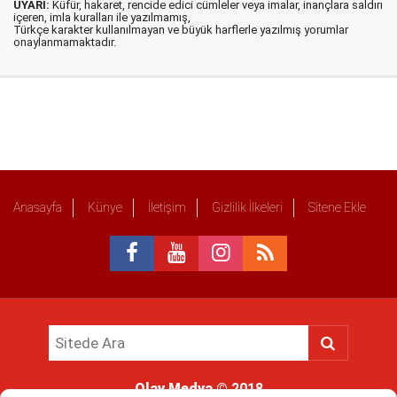
UYARI:
Küfür, hakaret, rencide edici cümleler veya imalar, inançlara saldırı
içeren, imla kuralları ile yazılmamış,
Türkçe karakter kullanılmayan ve büyük harflerle yazılmış yorumlar
onaylanmamaktadır.
Anasayfa
Künye
İletişim
Gizlilik İlkeleri
Sitene Ekle
Olay Medya
© 2018