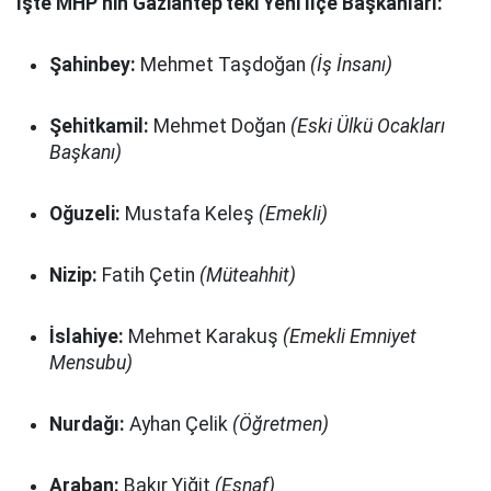
İşte MHP’nin Gaziantep'teki Yeni İlçe Başkanları:
Şahinbey:
Mehmet Taşdoğan
(İş İnsanı)
Şehitkamil:
Mehmet Doğan
(Eski Ülkü Ocakları
Başkanı)
Oğuzeli:
Mustafa Keleş
(Emekli)
Nizip:
Fatih Çetin
(Müteahhit)
İslahiye:
Mehmet Karakuş
(Emekli Emniyet
Mensubu)
Nurdağı:
Ayhan Çelik
(Öğretmen)
Araban:
Bakır Yiğit
(Esnaf)