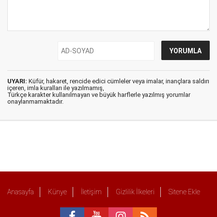
UYARI:
Küfür, hakaret, rencide edici cümleler veya imalar, inançlara saldırı
içeren, imla kuralları ile yazılmamış,
Türkçe karakter kullanılmayan ve büyük harflerle yazılmış yorumlar
onaylanmamaktadır.
Anasayfa
Künye
İletişim
Gizlilik İlkeleri
Sitene Ekle