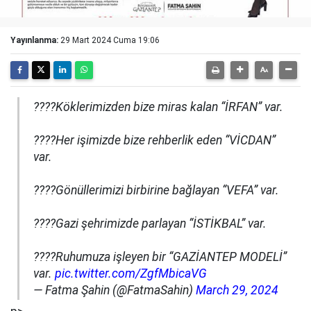
Yayınlanma:
29 Mart 2024 Cuma 19:06
????Köklerimizden bize miras kalan “İRFAN” var.
????Her işimizde bize rehberlik eden “VİCDAN”
var.
????Gönüllerimizi birbirine bağlayan “VEFA” var.
????Gazi şehrimizde parlayan “İSTİKBAL” var.
????Ruhumuza işleyen bir “GAZİANTEP MODELİ”
var.
pic.twitter.com/ZgfMbicaVG
— Fatma Şahin (@FatmaSahin)
March 29, 2024