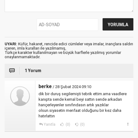
UYARI:
Küfür, hakaret, rencide edici cümleler veya imalar, inançlara saldırı
içeren, imla kuralları ile yazılmamış,
Türkçe karakter kullanılmayan ve büyük harflerle yazılmış yorumlar
onaylanmamaktadır.
1 Yorum
berke
/ 28 Şubat 2024 09:10
dik bir duruş segilemişti tebrik ettim.ama vaadlere
kanıpta sende kemal beyi sattın sende arkadan
hançerleyenler sınıfındasın artık yazıklar
olsun.siyasetin menfaat olduğunu bir kez daha
hatırlattın
Yanıtla
(0)
(0)