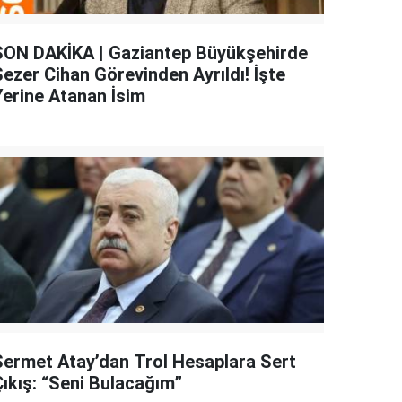
SON DAKİKA | Gaziantep Büyükşehirde
Sezer Cihan Görevinden Ayrıldı! İşte
Yerine Atanan İsim
Sermet Atay’dan Trol Hesaplara Sert
Çıkış: “Seni Bulacağım”