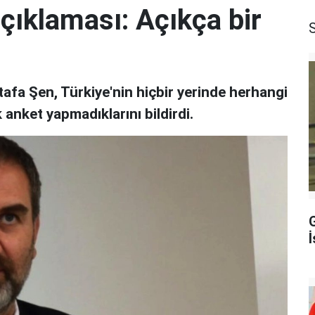
çıklaması: Açıkça bir
afa Şen, Türkiye'nin hiçbir yerinde herhangi
k anket yapmadıklarını bildirdi.
İ