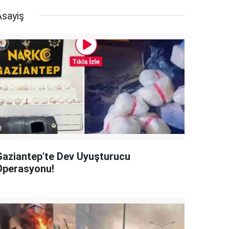
Asayiş
Gaziantep'te Dev Uyuşturucu
Operasyonu!