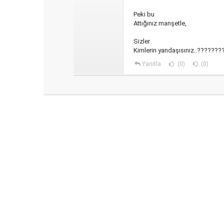
Peki bu
Attığınız manşetle,
Sizler
Kimlerin yandaşısınız..???????
Yanıtla
(0)
(0)