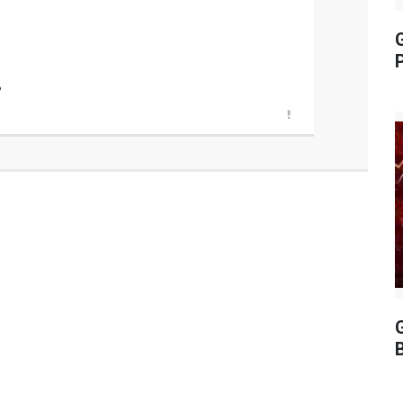
P
?
G