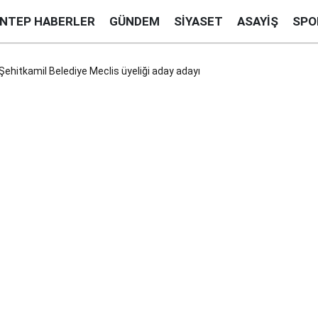
ANTEP HABERLER
GÜNDEM
SIYASET
ASAYIŞ
SPO
, Şehitkamil Belediye Meclis üyeliği aday adayı