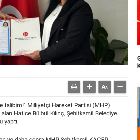
 talibim!" Milliyetçi Hareket Partisi (MHP)
v alan Hatice Bülbül Kılınç, Şehitkamil Belediye
u yaptı.
alan ve daha sonra MHP Şehitkamil KAÇEP