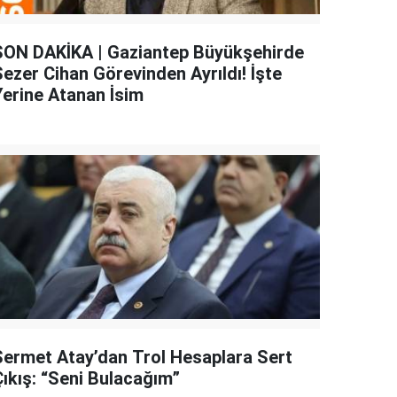
SON DAKİKA | Gaziantep Büyükşehirde
Sezer Cihan Görevinden Ayrıldı! İşte
Yerine Atanan İsim
Sermet Atay’dan Trol Hesaplara Sert
Çıkış: “Seni Bulacağım”