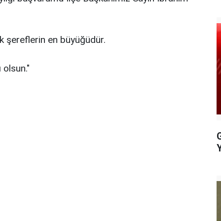
ak şereflerin en büyüğüdür.
 olsun."