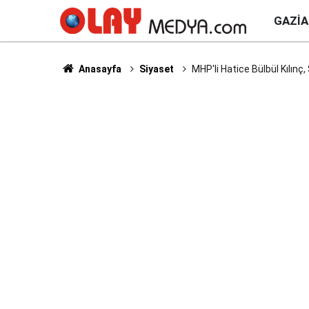
GAZI
Anasayfa
Siyaset
MHP'li Hatice Bülbül Kılınç