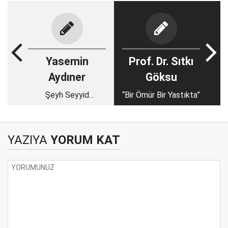
Yasemin
Prof. Dr. Sıtkı
Aydıner
Göksu
Şeyh Seyyid
“Bir Ömür Bir Yastıkta”
Abdulkadir Geylani
Hazretleri
YAZIYA
YORUM KAT