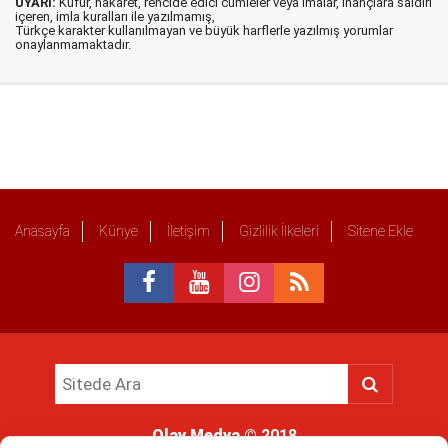
UYARI:
Küfür, hakaret, rencide edici cümleler veya imalar, inançlara saldırı
içeren, imla kuralları ile yazılmamış,
Türkçe karakter kullanılmayan ve büyük harflerle yazılmış yorumlar
onaylanmamaktadır.
Anasayfa
Künye
İletişim
Gizlilik İlkeleri
Sitene Ekle
Olay Medya
© 2018