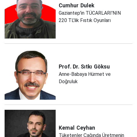
Cumhur
Dulek
Gaziantep'in TÜCARLARI'NIN
220 TL'lik Fıstık Oyunları
Prof. Dr. Sıtkı
Göksu
Anne-Babaya Hürmet ve
Doğruluk
Kemal
Ceyhan
Tüketenler Çağında Üretmenin