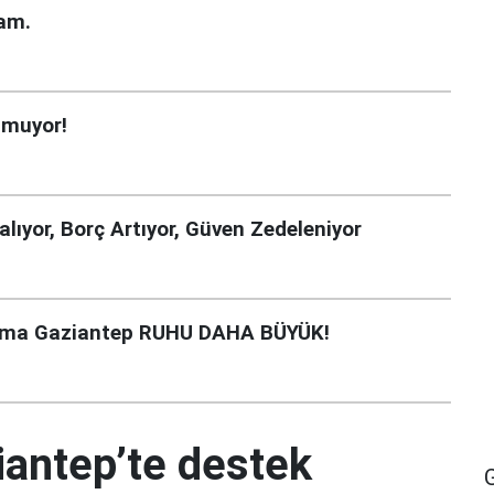
lam.
lmuyor!
lıyor, Borç Artıyor, Güven Zedeleniyor
 ama Gaziantep RUHU DAHA BÜYÜK!
iantep’te destek