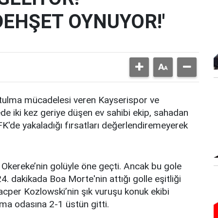
DEHŞET OYNUYOR!'
urtulma mücadelesi veren Kayserispor ve
de iki kez geriye düşen ev sahibi ekip, sahadan
 FK'de yakaladığı fırsatları değerlendiremeyerek
Okereke’nin golüyle öne geçti. Ancak bu gole
 dakikada Boa Morte'nin attığı golle eşitliği
Kacper Kozlowski’nin şık vuruşu konuk ekibi
ma odasına 2-1 üstün gitti.