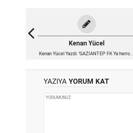
Kenan Yücel
Kenan Yücel Yazdı: 'GAZİANTEP FK Ya herro...!
Ya Merro...!'
YAZIYA
YORUM KAT