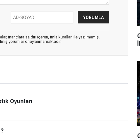
G
ar, inançlara saldırı içeren, imla kuralları ile yazılmamış,
zılmış yorumlar onaylanmamaktadır.
İ
tık Oyunları
ı?