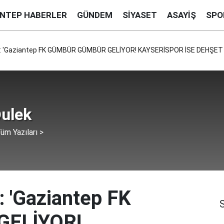
ANTEP HABERLER
GÜNDEM
SIYASET
ASAYIŞ
SPO
ı: 'Gaziantep FK GÜMBÜR GÜMBÜR GELİYOR! KAYSERİSPOR İSE DEHŞET
ulek
üm Yazıları >
 'Gaziantep FK
ELİYOR!