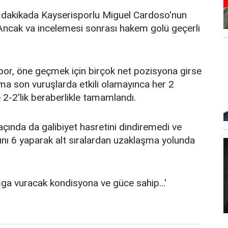
7. dakikada Kayserisporlu Miguel Cardoso'nun
. Ancak va incelemesi sonrası hakem golü geçerli
por, öne geçmek için birçok net pozisyona girse
ama son vuruşlarda etkili olamayınca her 2
2-2'lik beraberlikle tamamlandı.
açında da galibiyet hasretini dindiremedi ve
nını 6 yaparak alt sıralardan uzaklaşma yolunda
ga vuracak kondisyona ve güce sahip...'