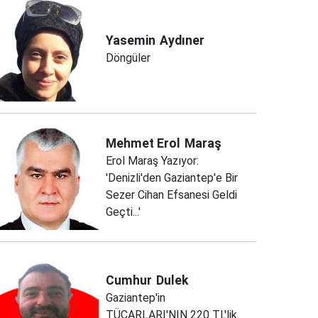
Yasemin
Aydıner
Döngüler
Mehmet Erol
Maraş
Erol Maraş Yazıyor:
'Denizli'den Gaziantep'e Bir
Sezer Cihan Efsanesi Geldi
Geçti...'
Cumhur
Dulek
Gaziantep'in
TÜCARLARI'NIN 220 TL'lik