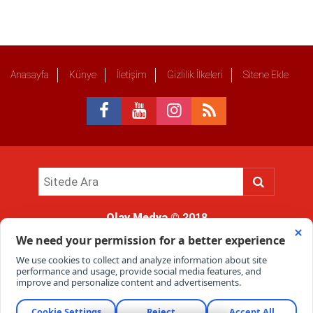
Anasayfa
Künye
İletişim
Gizlilik İlkeleri
Sitene Ekle
Olay Medya
© 2018
Sitemizde kullanılan içerik ve görsellerin tüm hakları saklıdır, izinsiz
kullanımı hukuki yaptırıma tabidir.