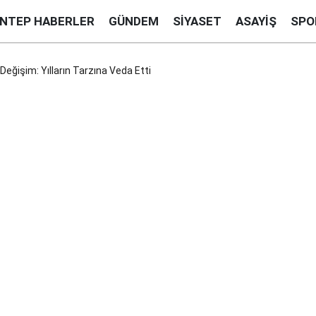
ANTEP HABERLER
GÜNDEM
SIYASET
ASAYIŞ
SPO
eğişim: Yılların Tarzına Veda Etti