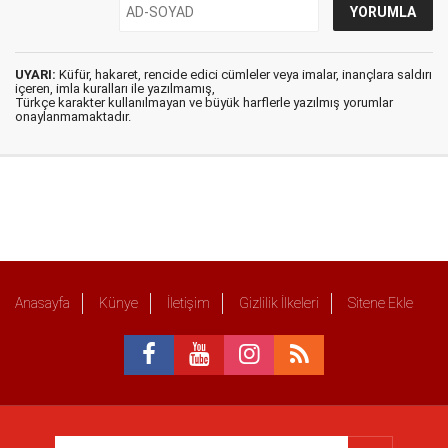
UYARI:
Küfür, hakaret, rencide edici cümleler veya imalar, inançlara saldırı
içeren, imla kuralları ile yazılmamış,
Türkçe karakter kullanılmayan ve büyük harflerle yazılmış yorumlar
onaylanmamaktadır.
Anasayfa
Künye
İletişim
Gizlilik İlkeleri
Sitene Ekle