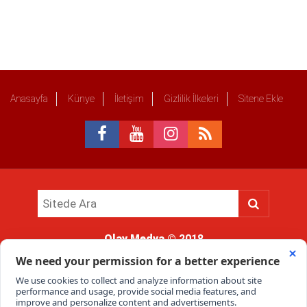
Anasayfa
Künye
İletişim
Gizlilik İlkeleri
Sitene Ekle
Olay Medya
© 2018
Sitemizde kullanılan içerik ve görsellerin tüm hakları saklıdır, izinsiz
kullanımı hukuki yaptırıma tabidir.