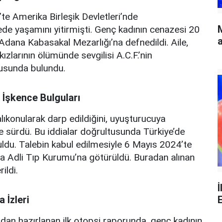
e Amerika Birleşik Devletleri’nde
ede yaşamını yitirmişti. Genç kadının cenazesi 20
a
 Adana Kabasakal Mezarlığı’na defnedildi. Aile,
zlarının ölümünde sevgilisi A.C.F.’nin
usunda bulundu.
 İşkence Bulguları
 alıkonularak darp edildiğini, uyuşturucuya
 öne sürdü. Bu iddialar doğrultusunda Türkiye’de
uldu. Talebin kabul edilmesiyle 6 Mayıs 2024’te
na Adli Tıp Kurumu’na götürüldü. Buradan alınan
ildi.
İ
 İzleri
dan hazırlanan ilk otopsi raporunda, genç kadının