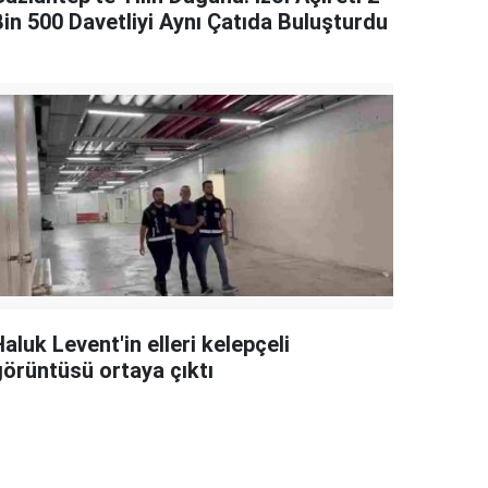
Bin 500 Davetliyi Aynı Çatıda Buluşturdu
aluk Levent'in elleri kelepçeli
görüntüsü ortaya çıktı