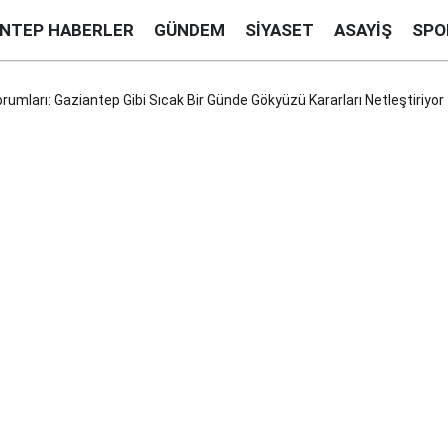
ANTEP HABERLER
GÜNDEM
SIYASET
ASAYIŞ
SPO
ları: Gaziantep Gibi Sıcak Bir Günde Gökyüzü Kararları Netleştiriyor