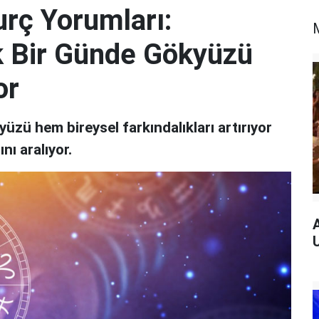
rç Yorumları:
k Bir Günde Gökyüzü
or
ü hem bireysel farkındalıkları artırıyor
ı aralıyor.