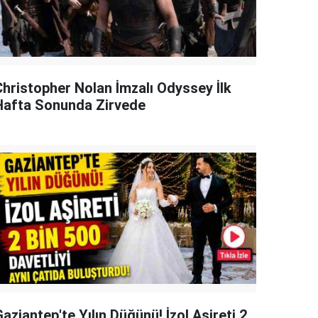
Christopher Nolan İmzalı Odyssey İlk
Hafta Sonunda Zirvede
aziantep'te Yılın Düğünü! İzol Aşireti 2