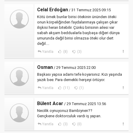
Celal Erdoğan
/ 31 Temmuz 2025 09:15
Kötü örnek bunlar birisi ötekinin ününden öteki
onun körpeliğinden faydalanmaya çalışan çıkar
ilişkisi heran bitebilir. Çünkü birisinin ailesi var
sabah akşam beddualarla başbaşa diğeri dünya
umurunda değil birisi olmazsa öteki olur dert
değil....
Yanıtla
(8)
(3)
Osman
/ 29 Temmuz 2025 22:00
Başkası yapsa adamı tefe koyarsınız. Kızı yaşında
yazık bee. Para demekki herşeyi örtüyor.
Yanıtla
(11)
(1)
Bülent Acar
/ 29 Temmuz 2025 13:56
Necilik oynuyonuz Bambiynen??
Gençkene doktorculuk vardı iş yapan.
Yanıtla
(3)
(0)