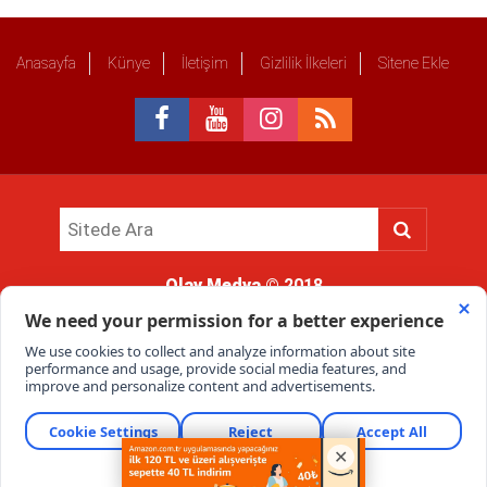
Anasayfa
Künye
İletişim
Gizlilik İlkeleri
Sitene Ekle
Olay Medya
© 2018
Sitemizde kullanılan içerik ve görsellerin tüm hakları saklıdır, izinsiz
kullanımı hukuki yaptırıma tabidir.
Haber Portalı Yazılımı