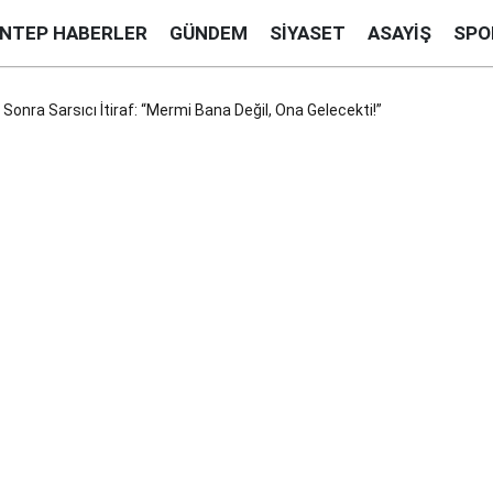
ANTEP HABERLER
GÜNDEM
SIYASET
ASAYIŞ
SPO
r Sonra Sarsıcı İtiraf: “Mermi Bana Değil, Ona Gelecekti!”