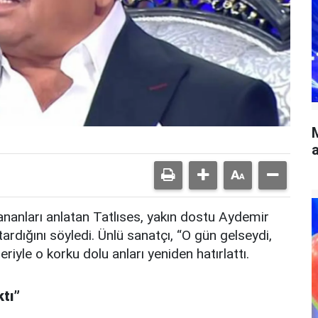
a
ananları anlatan Tatlıses, yakın dostu Aydemir
ardığını söyledi. Ünlü sanatçı, “O gün gelseydi,
iyle o korku dolu anları yeniden hatırlattı.
tı”