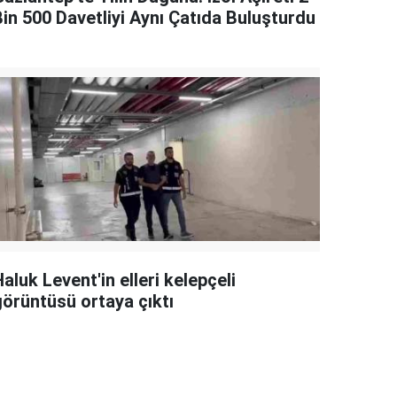
Bin 500 Davetliyi Aynı Çatıda Buluşturdu
aluk Levent'in elleri kelepçeli
görüntüsü ortaya çıktı