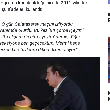
rograma konuk olduğu sırada 2011 yılındaki
 şu ifadeleri kullandı:
İ
 O gün Galatasaray maçını izliyordu.
anımda olurdu. Bu kez ‘Bir çorba içeyim’
 ‘Bu akşam da gitmeyeyim’ demiş. Eğer
Direksiyona ben geçecektim. Mermi bana
erken bile tüylerim diken diken oluyor.”
K