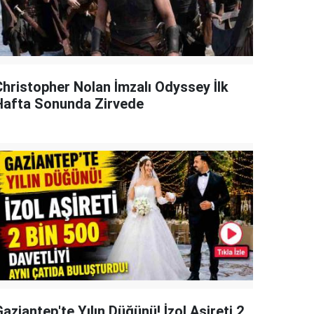
Christopher Nolan İmzalı Odyssey İlk
Hafta Sonunda Zirvede
aziantep'te Yılın Düğünü! İzol Aşireti 2