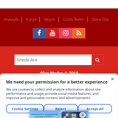
Anasayfa
Künye
İletişim
Gizlilik İlkeleri
Sitene Ekle
Olay Medya
© 2018
Sitemizde kullanılan içerik ve görsellerin tüm hakları saklıdır, izinsiz
kullanımı hukuki yaptırıma tabidir.
Haber Portalı Yazılımı