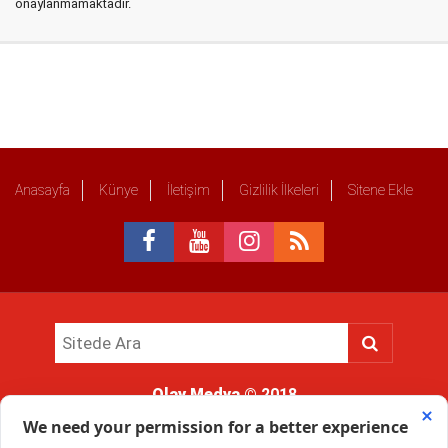
onaylanmamaktadır.
Anasayfa
Künye
İletişim
Gizlilik İlkeleri
Sitene Ekle
Olay Medya
© 2018
Sitemizde kullanılan içerik ve görsellerin tüm hakları saklıdır, izinsiz
kullanımı hukuki yaptırıma tabidir.