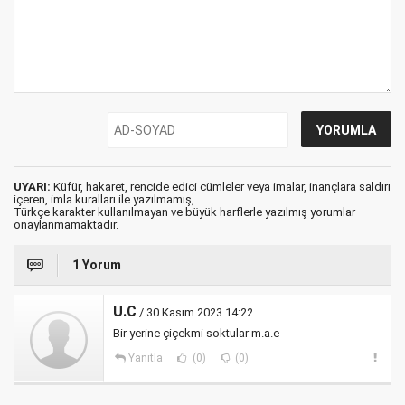
UYARI:
Küfür, hakaret, rencide edici cümleler veya imalar, inançlara saldırı
içeren, imla kuralları ile yazılmamış,
Türkçe karakter kullanılmayan ve büyük harflerle yazılmış yorumlar
onaylanmamaktadır.
1 Yorum
U.C
/ 30 Kasım 2023 14:22
Bir yerine çiçekmi soktular m.a.e
Yanıtla
(0)
(0)