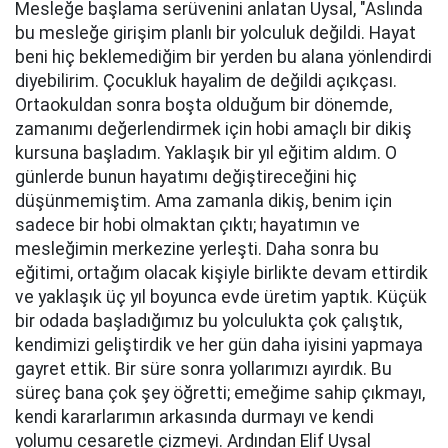
Mesleğe başlama serüvenini anlatan Uysal, "Aslında
bu mesleğe girişim planlı bir yolculuk değildi. Hayat
beni hiç beklemediğim bir yerden bu alana yönlendirdi
diyebilirim. Çocukluk hayalim de değildi açıkçası.
Ortaokuldan sonra boşta olduğum bir dönemde,
zamanımı değerlendirmek için hobi amaçlı bir dikiş
kursuna başladım. Yaklaşık bir yıl eğitim aldım. O
günlerde bunun hayatımı değiştireceğini hiç
düşünmemiştim. Ama zamanla dikiş, benim için
sadece bir hobi olmaktan çıktı; hayatımın ve
mesleğimin merkezine yerleşti. Daha sonra bu
eğitimi, ortağım olacak kişiyle birlikte devam ettirdik
ve yaklaşık üç yıl boyunca evde üretim yaptık. Küçük
bir odada başladığımız bu yolculukta çok çalıştık,
kendimizi geliştirdik ve her gün daha iyisini yapmaya
gayret ettik. Bir süre sonra yollarımızı ayırdık. Bu
süreç bana çok şey öğretti; emeğime sahip çıkmayı,
kendi kararlarımın arkasında durmayı ve kendi
yolumu cesaretle çizmeyi. Ardından Elif Uysal