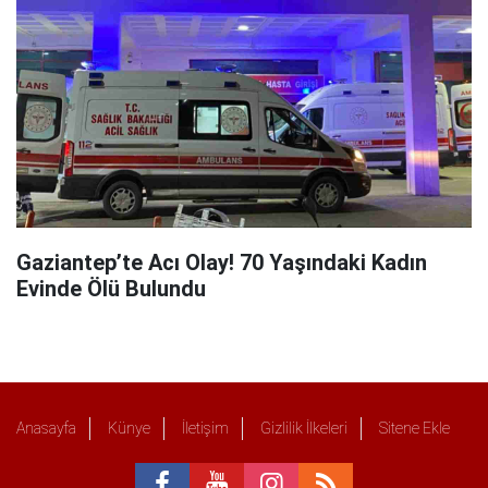
Gaziantep’te Acı Olay! 70 Yaşındaki Kadın
Evinde Ölü Bulundu
Anasayfa
Künye
İletişim
Gizlilik İlkeleri
Sitene Ekle