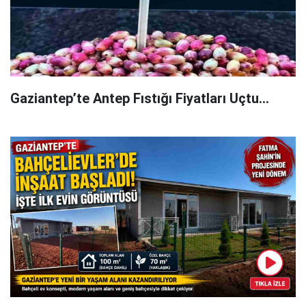
Gaziantep’te Antep Fıstığı Fiyatları Uçtu...