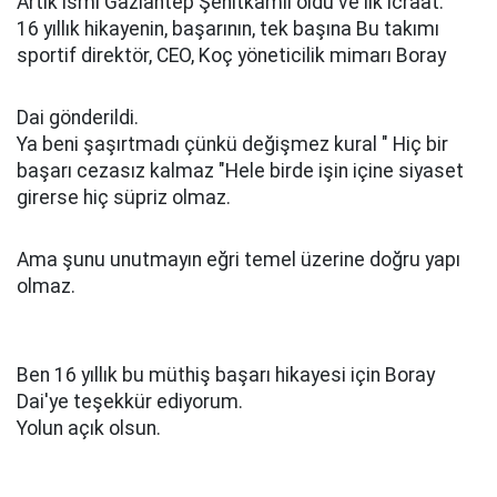
Artık ismi Gaziantep Şehitkamil oldu ve ilk icraat.
16 yıllık hikayenin, başarının, tek başına Bu takımı
sportif direktör, CEO, Koç yöneticilik mimarı Boray
Dai gönderildi.
Ya beni şaşırtmadı çünkü değişmez kural " Hiç bir
başarı cezasız kalmaz "Hele birde işin içine siyaset
girerse hiç süpriz olmaz.
Ama şunu unutmayın eğri temel üzerine doğru yapı
olmaz.
Ben 16 yıllık bu müthiş başarı hikayesi için Boray
Dai'ye teşekkür ediyorum.
Yolun açık olsun.