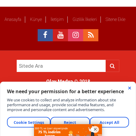
Anasayfa
Künye
İletişim
Gizlilik İlkeleri
Sitene Ekle
Olay Medya
© 2018
Sitemizde kullanılan içerik ve görsellerin tüm hakları saklıdır, izinsiz
kullanımı hukuki yaptırıma tabidir.
Haber Portalı Yazılımı