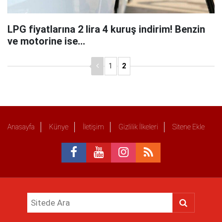
LPG fiyatlarına 2 lira 4 kuruş indirim! Benzin
ve motorine ise…
1
2
Anasayfa
Künye
İletişim
Gizlilik İlkeleri
Sitene Ekle