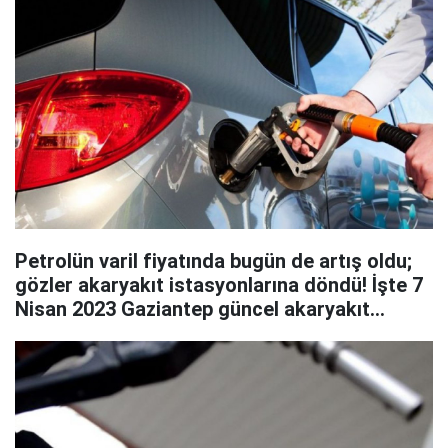
Petrolün varil fiyatında bugün de artış oldu;
gözler akaryakıt istasyonlarına döndü! İşte 7
Nisan 2023 Gaziantep güncel akaryakıt
fiyatları