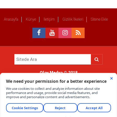
Anasayfa
Künye
İletişim
Gizlilik İlkeleri
Sitene Ekle
Olay Medya
© 2018
Sitemizde kullanılan içerik ve görsellerin tüm hakları saklıdır, izinsiz
kullanımı hukuki yaptırıma tabidir.
Haber Portalı Yazılımı