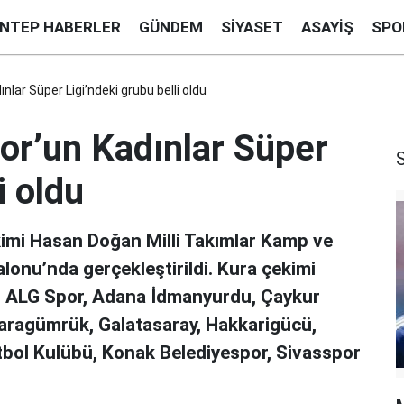
ANTEP HABERLER
GÜNDEM
SIYASET
ASAYIŞ
SPO
lar Süper Ligi’ndeki grubu belli oldu
or’un Kadınlar Süper
i oldu
kimi Hasan Doğan Milli Takımlar Kamp ve
lonu’nda gerçekleştirildi. Kura çekimi
p ALG Spor, Adana İdmanyurdu, Çaykur
Karagümrük, Galatasaray, Hakkarigücü,
utbol Kulübü, Konak Belediyespor, Sivasspor