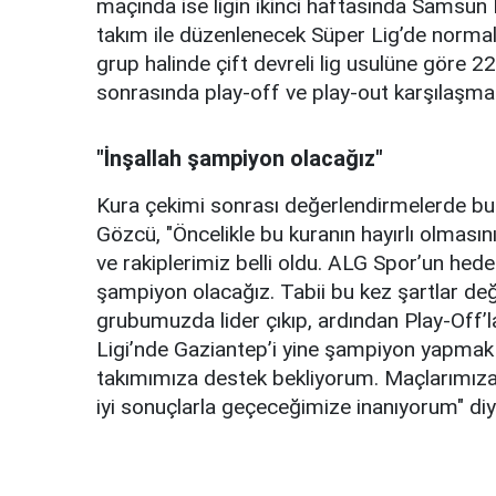
maçında ise ligin ikinci haftasında Samsun
takım ile düzenlenecek Süper Lig’de norma
grup halinde çift devreli lig usulüne göre
sonrasında play-off ve play-out karşılaşma
"İnşallah şampiyon olacağız"
Kura çekimi sonrası değerlendirmelerde bu
Gözcü, "Öncelikle bu kuranın hayırlı olması
ve rakiplerimiz belli oldu. ALG Spor’un hedef
şampiyon olacağız. Tabii bu kez şartlar deği
grubumuzda lider çıkıp, ardından Play-Off’l
Ligi’nde Gaziantep’i yine şampiyon yapmak 
takımımıza destek bekliyorum. Maçlarımıza g
iyi sonuçlarla geçeceğimize inanıyorum" di