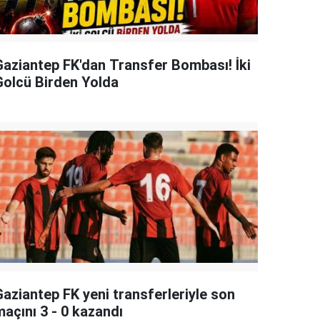
Gaziantep FK'dan Transfer Bombası! İki
Golcü Birden Yolda
Gaziantep FK yeni transferleriyle son
maçını 3 - 0 kazandı