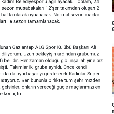
 İlkadım Belediyespor’u ağırlayacak. Toplam, 24
l sezon müsabakaları 12’şer takımdan oluşan 2
 22 hafta olarak oynanacak. Normal sezon maçları
ları ile sezon tamamlanacak.
lunan Gaziantep ALG Spor Kulübü Başkanı Ali
nı diliyorum. Uzun bekleyişin ardından grubumuz
i bellidir. Her zaman olduğu gibi inşallah yine biz
şti. Takımlar iki gruba ayrıldı. Önce kendi
arda da aynı başarıyı göstererek Kadınlar Süper
istiyoruz. Ben bununla birlikte tüm şehrimizden
elsinler, onların vereceği güçle maçlarımızı en
ye konuştu.