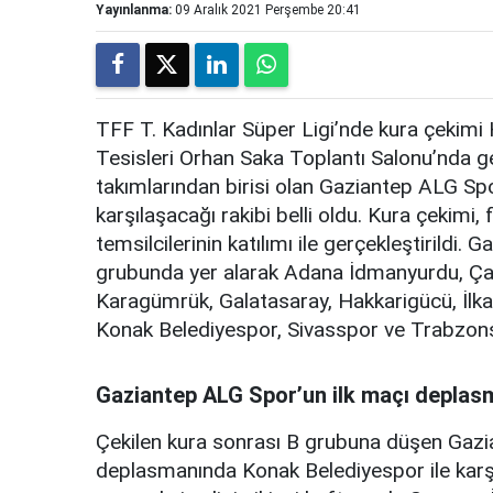
Yayınlanma:
09 Aralık 2021 Perşembe 20:41
TFF T. Kadınlar Süper Ligi’nde kura çekim
Tesisleri Orhan Saka Toplantı Salonu’nda gerç
takımlarından birisi olan Gaziantep ALG Spo
karşılaşacağı rakibi belli oldu. Kura çekimi, 
temsilcilerinin katılımı ile gerçekleştirildi
grubunda yer alarak Adana İdmanyurdu, Çay
Karagümrük, Galatasaray, Hakkarigücü, İlka
Konak Belediyespor, Sivasspor ve Trabzonsp
Gaziantep ALG Spor’un ilk maçı depla
Çekilen kura sonrası B grubuna düşen Gazi
deplasmanında Konak Belediyespor ile karşı k