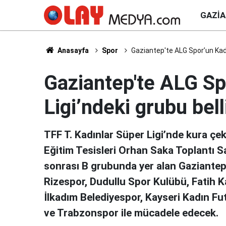
GAZI
Anasayfa
Spor
Gaziantep'te ALG Spor’un Kadın
Gaziantep'te ALG Sp
Ligi’ndeki grubu bell
TFF T. Kadınlar Süper Ligi’nde kura çe
Eğitim Tesisleri Orhan Saka Toplantı Sa
sonrası B grubunda yer alan Gaziante
Rizespor, Dudullu Spor Kulübü, Fatih 
İlkadım Belediyespor, Kayseri Kadın F
ve Trabzonspor ile mücadele edecek.