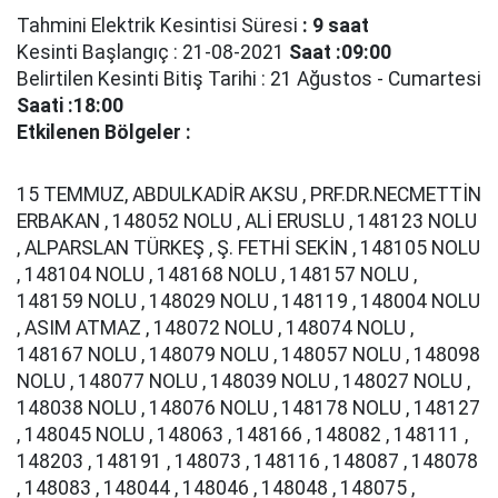
Tahmini Elektrik Kesintisi Süresi
: 9 saat
Kesinti Başlangıç : 21-08-2021
Saat :09:00
Belirtilen Kesinti Bitiş Tarihi : 21 Ağustos - Cumartesi
Saati :18:00
Etkilenen Bölgeler :
15 TEMMUZ, ABDULKADİR AKSU , PRF.DR.NECMETTİN
ERBAKAN , 148052 NOLU , ALİ ERUSLU , 148123 NOLU
, ALPARSLAN TÜRKEŞ , Ş. FETHİ SEKİN , 148105 NOLU
, 148104 NOLU , 148168 NOLU , 148157 NOLU ,
148159 NOLU , 148029 NOLU , 148119 , 148004 NOLU
, ASIM ATMAZ , 148072 NOLU , 148074 NOLU ,
148167 NOLU , 148079 NOLU , 148057 NOLU , 148098
NOLU , 148077 NOLU , 148039 NOLU , 148027 NOLU ,
148038 NOLU , 148076 NOLU , 148178 NOLU , 148127
, 148045 NOLU , 148063 , 148166 , 148082 , 148111 ,
148203 , 148191 , 148073 , 148116 , 148087 , 148078
, 148083 , 148044 , 148046 , 148048 , 148075 ,