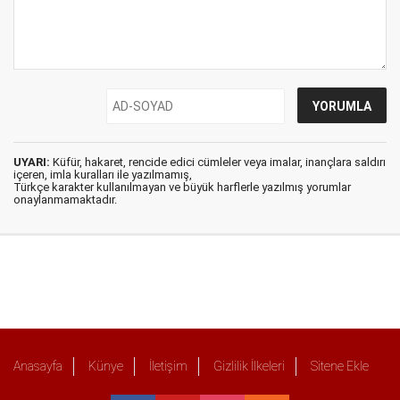
UYARI:
Küfür, hakaret, rencide edici cümleler veya imalar, inançlara saldırı
içeren, imla kuralları ile yazılmamış,
Türkçe karakter kullanılmayan ve büyük harflerle yazılmış yorumlar
onaylanmamaktadır.
Anasayfa
Künye
İletişim
Gizlilik İlkeleri
Sitene Ekle