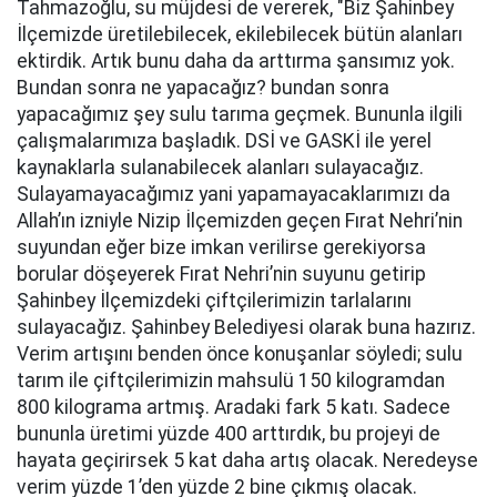
Tahmazoğlu, su müjdesi de vererek, "Biz Şahinbey
İlçemizde üretilebilecek, ekilebilecek bütün alanları
ektirdik. Artık bunu daha da arttırma şansımız yok.
Bundan sonra ne yapacağız? bundan sonra
yapacağımız şey sulu tarıma geçmek. Bununla ilgili
çalışmalarımıza başladık. DSİ ve GASKİ ile yerel
kaynaklarla sulanabilecek alanları sulayacağız.
Sulayamayacağımız yani yapamayacaklarımızı da
Allah’ın izniyle Nizip İlçemizden geçen Fırat Nehri’nin
suyundan eğer bize imkan verilirse gerekiyorsa
borular döşeyerek Fırat Nehri’nin suyunu getirip
Şahinbey İlçemizdeki çiftçilerimizin tarlalarını
sulayacağız. Şahinbey Belediyesi olarak buna hazırız.
Verim artışını benden önce konuşanlar söyledi; sulu
tarım ile çiftçilerimizin mahsulü 150 kilogramdan
800 kilograma artmış. Aradaki fark 5 katı. Sadece
bununla üretimi yüzde 400 arttırdık, bu projeyi de
hayata geçirirsek 5 kat daha artış olacak. Neredeyse
verim yüzde 1’den yüzde 2 bine çıkmış olacak.