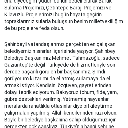
ona diyeceğim şudur: bunun bedeli olarak Barak
Sulama Projemizi, Çetintepe Barajı Projemizi ve
Kılavuzlu Projelerimizi bugün hayata geçirin
topraklarımız sularla buluşsun benim milletvekilliğim
de bu projelere feda olsun.
Şahinbeyli vatandaşlarımız gerçekten en çalışkan
belediyemizin sınırları içerisinde yaşıyor. Şahinbey
Belediye Başkanımız Mehmet Tahmazoğlu, sadece
Gaziantep’te değil Türkiye’de de hizmetleriyle son
derece başarılı görülen bir başkanımız. Şimdi
görüyorum ki tarımı da el atmış sulamaya da el
atmak istiyor. Kendisini özgüven, gayretlerinden
dolayı tebrik ediyorum. Bakıyoruz tohum, fide, yem,
gübre destekleri verilmiş. Yetmemiş hayvanlar
meralarda rahatlıkla otlasınlar diye bitkileştirme
çalışmaları yapılmış. Allah kendilerinden razı olsun.
Böyle bir belediye başkanına sahip olduğumuz için
gerçekten çok şanslıyız. Türkiye’nin hangi şehrine