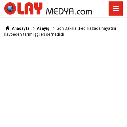
Anasayfa
Asayiş
Son Dakika...Feci kazada hayatını
kaybeden tarım işçileri defnedildi