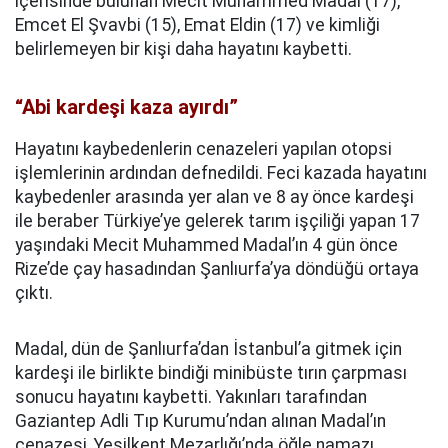
içerisinde bulunan Mecit Muhammed Madal (17),
Emcet El Şvavbi (15), Emat Eldin (17) ve kimliği
belirlemeyen bir kişi daha hayatını kaybetti.
“Abi kardeşi kaza ayırdı”
Hayatını kaybedenlerin cenazeleri yapılan otopsi
işlemlerinin ardından defnedildi. Feci kazada hayatını
kaybedenler arasında yer alan ve 8 ay önce kardeşi
ile beraber Türkiye’ye gelerek tarım işçiliği yapan 17
yaşındaki Mecit Muhammed Madal’ın 4 gün önce
Rize’de çay hasadından Şanlıurfa’ya döndüğü ortaya
çıktı.
Madal, dün de Şanlıurfa’dan İstanbul’a gitmek için
kardeşi ile birlikte bindiği minibüste tırın çarpması
sonucu hayatını kaybetti. Yakınları tarafından
Gaziantep Adli Tıp Kurumu’ndan alınan Madal’ın
cenazesi, Yeşilkent Mezarlığı’nda öğle namazı