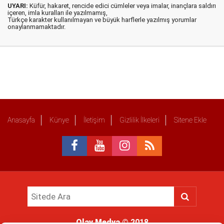
UYARI:
Küfür, hakaret, rencide edici cümleler veya imalar, inançlara saldırı
içeren, imla kuralları ile yazılmamış,
Türkçe karakter kullanılmayan ve büyük harflerle yazılmış yorumlar
onaylanmamaktadır.
Anasayfa
Künye
İletişim
Gizlilik İlkeleri
Sitene Ekle
Olay Medya
© 2018