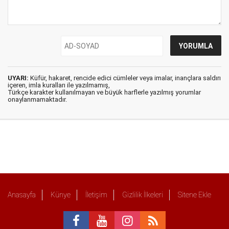
UYARI:
Küfür, hakaret, rencide edici cümleler veya imalar, inançlara saldırı
içeren, imla kuralları ile yazılmamış,
Türkçe karakter kullanılmayan ve büyük harflerle yazılmış yorumlar
onaylanmamaktadır.
Anasayfa
Künye
İletişim
Gizlilik İlkeleri
Sitene Ekle