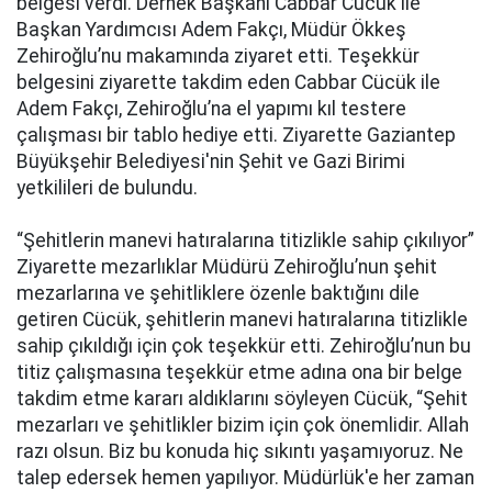
belgesi verdi. Dernek Başkanı Cabbar Cücük ile
Başkan Yardımcısı Adem Fakçı, Müdür Ökkeş
Zehiroğlu’nu makamında ziyaret etti. Teşekkür
belgesini ziyarette takdim eden Cabbar Cücük ile
Adem Fakçı, Zehiroğlu’na el yapımı kıl testere
çalışması bir tablo hediye etti. Ziyarette Gaziantep
Büyükşehir Belediyesi'nin Şehit ve Gazi Birimi
yetkilileri de bulundu.
“Şehitlerin manevi hatıralarına titizlikle sahip çıkılıyor”
Ziyarette mezarlıklar Müdürü Zehiroğlu’nun şehit
mezarlarına ve şehitliklere özenle baktığını dile
getiren Cücük, şehitlerin manevi hatıralarına titizlikle
sahip çıkıldığı için çok teşekkür etti. Zehiroğlu’nun bu
titiz çalışmasına teşekkür etme adına ona bir belge
takdim etme kararı aldıklarını söyleyen Cücük, “Şehit
mezarları ve şehitlikler bizim için çok önemlidir. Allah
razı olsun. Biz bu konuda hiç sıkıntı yaşamıyoruz. Ne
talep edersek hemen yapılıyor. Müdürlük'e her zaman