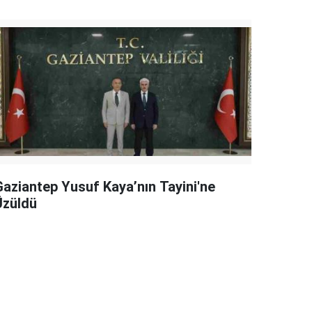
Gaziantep Yusuf Kaya’nın Tayini'ne
Üzüldü