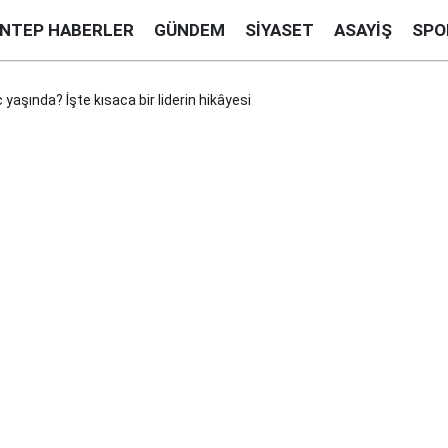
ANTEP HABERLER
GÜNDEM
SIYASET
ASAYIŞ
SPO
şında? İşte kısaca bir liderin hikâyesi