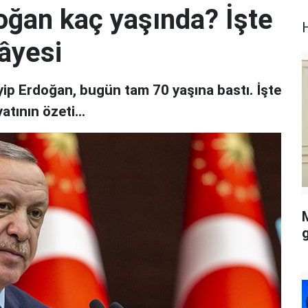
ğan kaç yaşında? İşte
kâyesi
p Erdoğan, bugün tam 70 yaşına bastı. İşte
tının özeti...